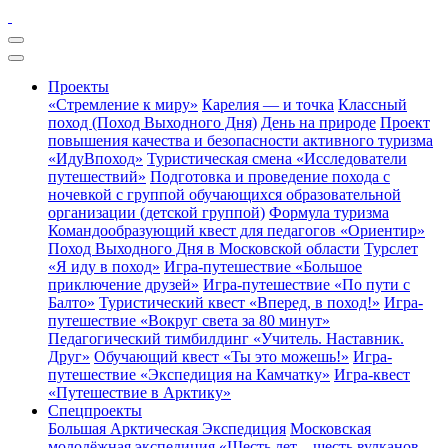
Проекты
«Стремление к миру»
Карелия — и точка
Классный
поход (Поход Выходного Дня)
День на природе
Проект
повышения качества и безопасности активного туризма
«ИдуВпоход»
Туристическая смена «Исследователи
путешествий»
Подготовка и проведение похода с
ночевкой с группой обучающихся образовательной
организации (детской группой)
Формула туризма
Командообразующий квест для педагогов «Ориентир»
Поход Выходного Дня в Московской области
Турслет
«Я иду в поход»
Игра-путешествие «Большое
приключение друзей»
Игра-путешествие «По пути с
Балто»
Туристический квест «Вперед, в поход!»
Игра-
путешествие «Вокруг света за 80 минут»
Педагогический тимбилдинг «Учитель. Наставник.
Друг»
Обучающий квест «Ты это можешь!»
Игра-
путешествие «Экспедиция на Камчатку»
Игра-квест
«Путешествие в Арктику»
Спецпроекты
Большая Арктическая Экспедиция
Московская
молодёжная экспедиция «Шесть лет – шесть вулканов.